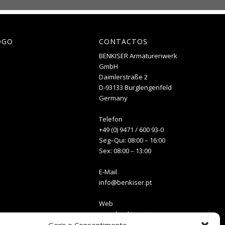
OGO
CONTACTOS
BENKISER Armaturenwerk
GmbH
Daimlerstraße 2
D-93133 Burglengenfeld
Germany
Telefon
+49 (0) 9471 / 600 93-0
Seg–Qui: 08:00 – 16:00
Sex: 08:00 – 13:00
E-Mail
info@benkiser.pt
Web
www.benkiser.pt
www.benkiser.de