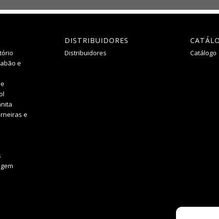
DISTRIBUIDORES
CATÁL
tório
Distribuidores
Catálogo
Sabão e
he
ol
nita
rneiras e
s
agem