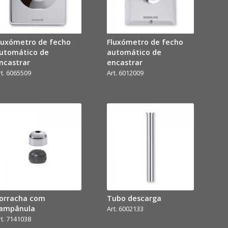
luxómetro de fecho
Fluxómetro de fecho
utomático de
automático de
ncastrar
encastrar
rt. 6065509
Art. 6012009
orracha com
Tubo descarga
ampânula
Art. 6002133
rt. 7141038