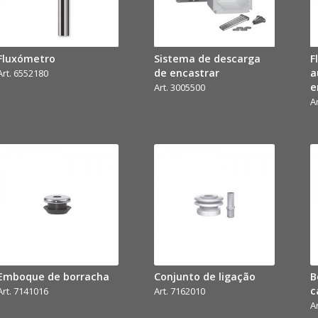
Fluxómetro
Sistema de descarga
F
de encastrar
a
Art. 6552180
e
Art. 3005500
A
Emboque de borracha
Conjunto de ligação
B
c
Art. 7141016
Art. 7162010
A