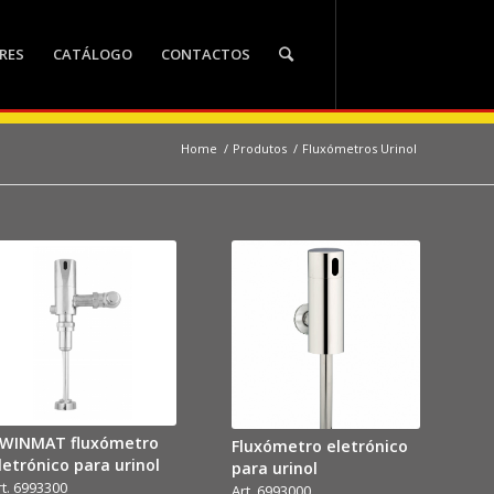
RES
CATÁLOGO
CONTACTOS
Home
/
Produtos
/
Fluxómetros Urinol
WINMAT fluxómetro
Fluxómetro eletrónico
letrónico para urinol
para urinol
rt. 6993300
Art. 6993000