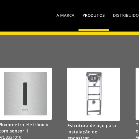
A MARCA
PRODUTOS
DISTRIBUIDO
Fluxómetro eletrónico
T
Estrutura de aço para
com sensor II
e
instalação de
Art. 3331010
A
encastrar