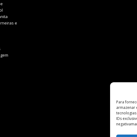
he
ol
nita
rneiras e
s
agem
Para fornec
armazenar e
tecnologia
IDs exclusi
negativaman