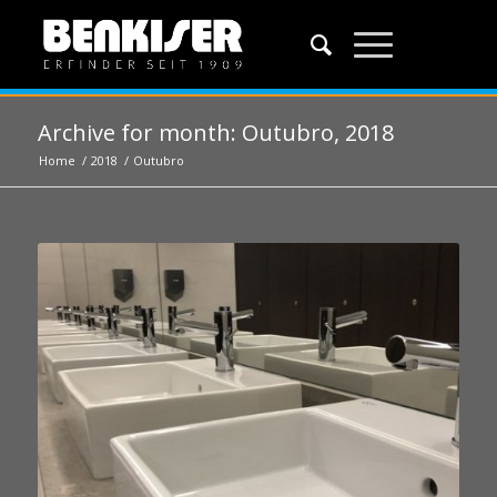
Archive for month: Outubro, 2018
Home
/
2018
/
Outubro