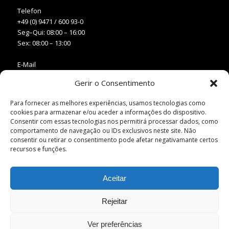
Telefon
+49 (0) 9471 / 600 93-0
Seg–Qui: 08:00 – 16:00
Sex: 08:00 – 13:00
E-Mail
info@benkiser.pt
Gerir o Consentimento
Web
Para fornecer as melhores experiências, usamos tecnologias como
www.benkiser.pt
cookies para armazenar e/ou aceder a informações do dispositivo.
www.benkiser.de
Consentir com essas tecnologias nos permitirá processar dados, como
comportamento de navegação ou IDs exclusivos neste site. Não
consentir ou retirar o consentimento pode afetar negativamante certos
recursos e funções.
Aceitar
Rejeitar
Ver preferências