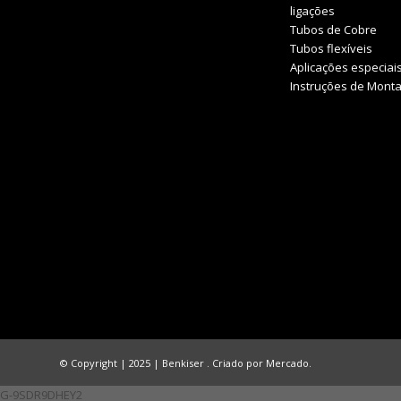
ligações
Tubos de Cobre
Tubos flexíveis
Aplicações especiai
Instruções de Mont
© Copyright | 2025 | Benkiser . Criado por
Mercado.
G-9SDR9DHEY2