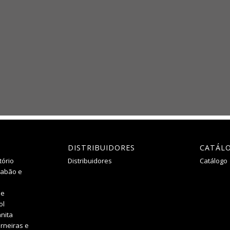
DISTRIBUIDORES
CATÁL
tório
Distribuidores
Catálogo
Sabão e
he
ol
nita
rneiras e