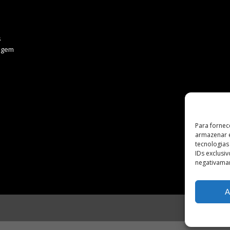
s
agem
Para fornec
armazenar e
tecnologia
IDs exclusi
negativaman
A