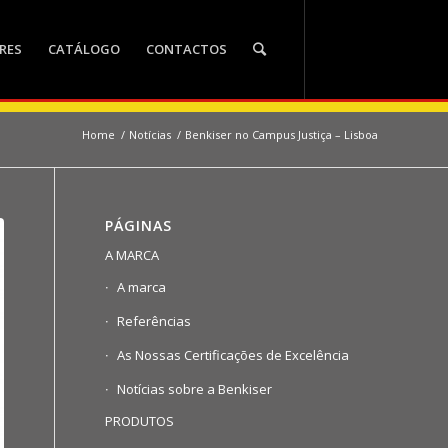
RES
CATÁLOGO
CONTACTOS
Home
/
Notícias
/
Benkiser no Campus Justiça – Lisboa
PÁGINAS
A MARCA
A marca
Referências
As Nossas Certificações de Excelência
Notícias sobre a Benkiser
PRODUTOS