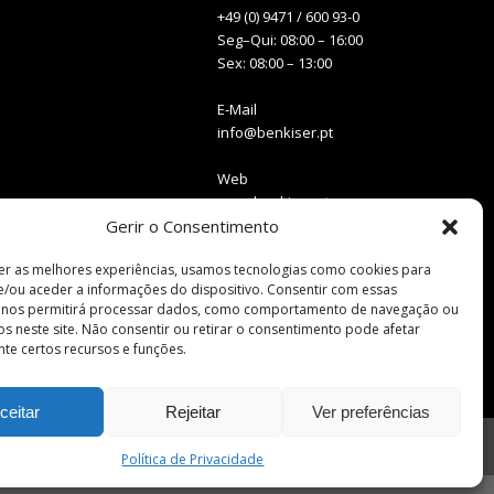
+49 (0) 9471 / 600 93-0
Seg–Qui: 08:00 – 16:00
Sex: 08:00 – 13:00
E-Mail
info@benkiser.pt
Web
www.benkiser.pt
Gerir o Consentimento
www.benkiser.de
er as melhores experiências, usamos tecnologias como cookies para
/ou aceder a informações do dispositivo. Consentir com essas
s nos permitirá processar dados, como comportamento de navegação ou
vos neste site. Não consentir ou retirar o consentimento pode afetar
te certos recursos e funções.
ceitar
Rejeitar
Ver preferências
Política de Privacidade