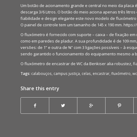
Um botão de acionamento grande e central no meio da placa é
descarga 3/6 Litros. O botão do meio aciona apenas três litros 
fiabilidade e design elegante este novo modelo de fluxómetro
O painel de controle tem um tamanho de 145 x 190 mm.
https:/
O fluxómetro é fornecido com suporte – caixa – de fixação em 
como em paredes de pladur. A sua profundidade é de 109 mm,
versões: de 1” e outra de ¾” com 3 ligações possíveis – à esque
sendo garantido o funcionamento do equipamento mesmo a b
O fluxómetro de encastrar de WC da Benkiser alia robustez, fia
Tags:
calabouços
,
campus justiça
,
celas
,
encastrar
,
fluxómetro
,
wc
Share this entry