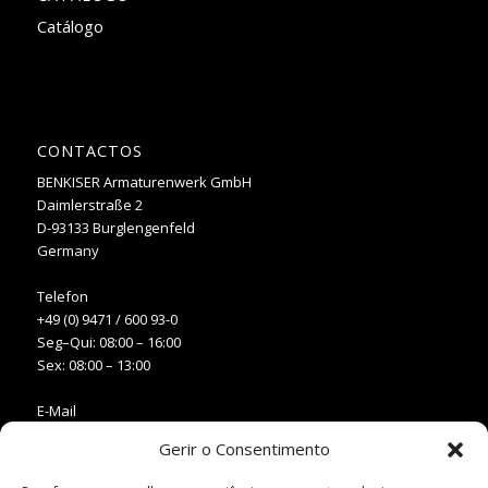
Catálogo
CONTACTOS
BENKISER Armaturenwerk GmbH
Daimlerstraße 2
D-93133 Burglengenfeld
Germany
Telefon
+49 (0) 9471 / 600 93-0
Seg–Qui: 08:00 – 16:00
Sex: 08:00 – 13:00
E-Mail
info@benkiser.pt
Gerir o Consentimento
Web