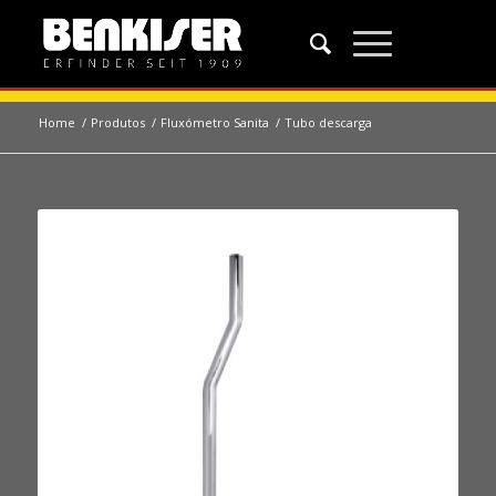
Home
/
Produtos
/
Fluxómetro Sanita
/
Tubo descarga