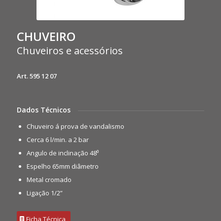
CHUVEIRO
Chuveiros e acessórios
Art. 595 12 07
Dados Técnicos
Chuveiro á prova de vandalismo
Cerca 6 l/min. a 2 bar
Angulo de inclinação 48⁰
Espelho 65mm diâmetro
Metal cromado
Ligação 1/2”
Ficha Técnica