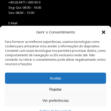
+49 (0) 9471 / 600 93-0
Seg–Qui: 08:00 – 16:00
Sex: 08:00 – 13:00
E-Mail
info@benkiser.pt
Gerir o Consentimento
Web
Para fornecer as melhores experiências, usamos tecnologias como
www.benkiser.pt
cookies para armazenar e/ou aceder a informações do dispositivo.
www.benkiser.de
Consentir com essas tecnologias nos permitirá processar dados, como
comportamento de navegação ou IDs exclusivos neste site. Não
consentir ou retirar o consentimento pode afetar negativamante certos
recursos e funções.
Aceitar
Rejeitar
Ver preferências
© Copyright | 2025 | Benkiser . Criado por
Mercado.