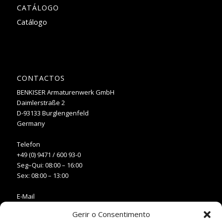
CATÁLOGO
Catálogo
CONTACTOS
BENKISER Armaturenwerk GmbH
Daimlerstraße 2
D-93133 Burglengenfeld
Germany
Telefon
+49 (0) 9471 / 600 93-0
Seg–Qui: 08:00 – 16:00
Sex: 08:00 – 13:00
E-Mail
info@benkiser.pt
Gerir o Consentimento