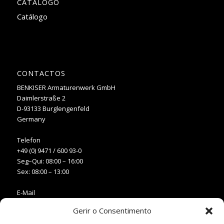
CATÁLOGO
Catálogo
CONTACTOS
BENKISER Armaturenwerk GmbH
Daimlerstraße 2
D-93133 Burglengenfeld
Germany
Telefon
+49 (0) 9471 / 600 93-0
Seg–Qui: 08:00 – 16:00
Sex: 08:00 – 13:00
E-Mail
info@benkiser.pt
Gerir o Consentimento