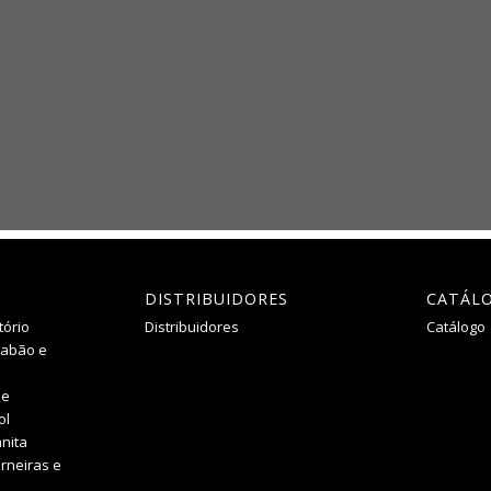
DISTRIBUIDORES
CATÁL
tório
Distribuidores
Catálogo
Sabão e
he
ol
nita
rneiras e