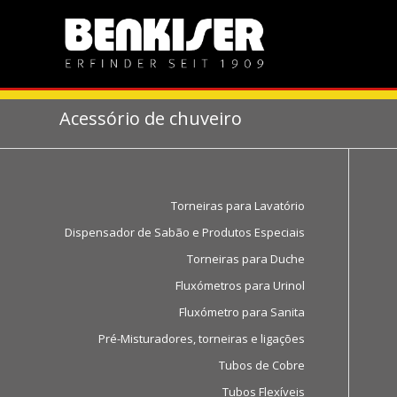
Acessório de chuveiro
Torneiras para Lavatório
Dispensador de Sabão e Produtos Especiais
Torneiras para Duche
Fluxómetros para Urinol
Fluxómetro para Sanita
Pré-Misturadores, torneiras e ligações
Tubos de Cobre
Tubos Flexíveis