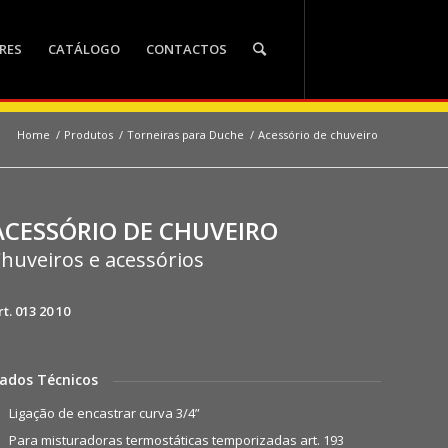
RES
CATÁLOGO
CONTACTOS
Home
/
Produtos
/
Torneiras para Duche
/
Acessório de chuveiro
ACESSÓRIO DE CHUVEIRO
huveiros e acessórios
rt. 013 20 10
ados Técnicos
Ligação de encastrar curva 3/4”
Para misturadoras termostáticas temporizadas art. 193